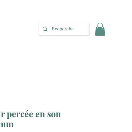
ur percée en son
0mm